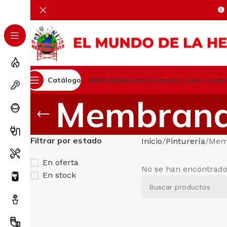
Catálogo
MARCAS
Nosotros
Contacto
¿Cómo Compr
Membranas
Filtrar por estado
Inicio
Pinturería
Memb
En oferta
No se han encontrado
En stock