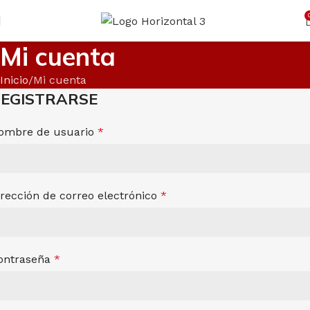
Cargando productos…
CONSULTAR
Mi cuenta
Inicio
Mi cuenta
EGISTRARSE
ombre de usuario
*
irección de correo electrónico
*
ontraseña
*