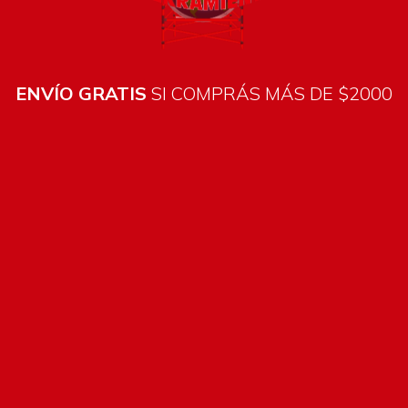
avila
ENVÍO GRATIS
SI COMPRÁS MÁS DE $2000
stión 690EXP
 Metavila
tión 900INS