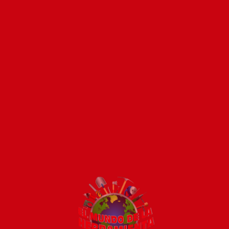
avila
tión 700INS
stión 880EXP