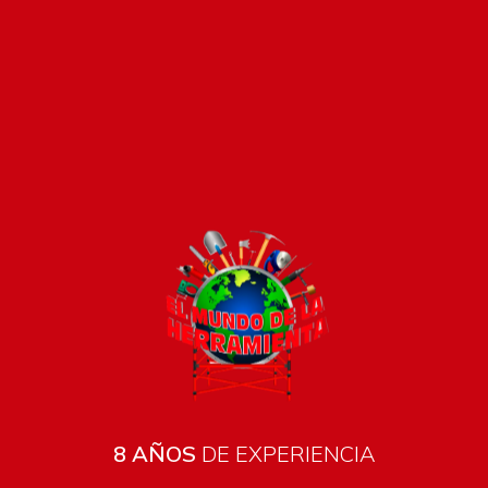
Todos los productos están sujetos a stock
Costos de envío
ENVÍOS EN CIUDAD DE MALDONADO:
Envío sin costo en
compras mayores a $2000 | Tarifa Estándar: $200.
ENVÍOS AL RESTO DEL PAÍS:
Envío sin costo en compras
mayores a $2000 | Tarifa Estándar: $200.
Métodos de pago
DETALLES
8 AÑOS
DE EXPERIENCIA
El calefactor
Metavila 680EXP
es la elección ideal para