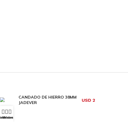
CANDADO DE HIERRO 38MM
USD
2
JADEVER
ta de deseos
ienda
Mi cuenta