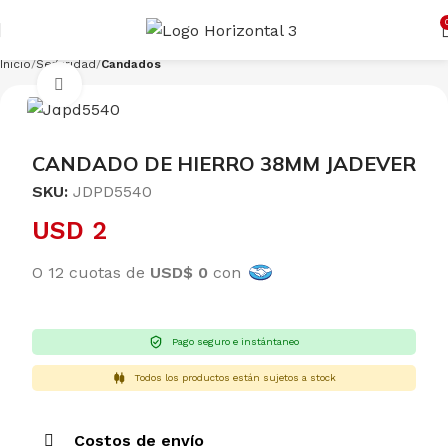
Cargando productos…
CONSULTAR
Inicio
Seguridad
Candados
Clic para ampliar
CANDADO DE HIERRO 38MM JADEVER
SKU:
JDPD5540
USD
2
O 12 cuotas de
USD$ 0
con
Pago seguro e instántaneo
Todos los productos están sujetos a stock
Costos de envío