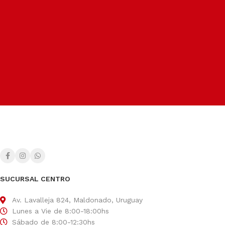
Seguros, rápidos y confiables.
Soporte dedicado
Para ayudarte siempre que lo necesites.
Métodos de pago
Facilitamos el pago según tu conveniencia.
SUCURSAL CENTRO
Av. Lavalleja 824, Maldonado, Uruguay
Lunes a Vie de 8:00-18:00hs
Sábado de 8:00-12:30hs