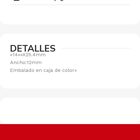
DETALLES
«14»»X25.4mm
Ancho:12mm
Embalado en caja de color»
Envíos a todo el país