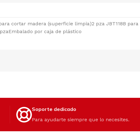
ara cortar madera (superficie limpia)2 pza JBT118B para
8pzaEmbalado por caja de plástico
Soporte dedicado
Para ayudarte siempre que lo necesites.