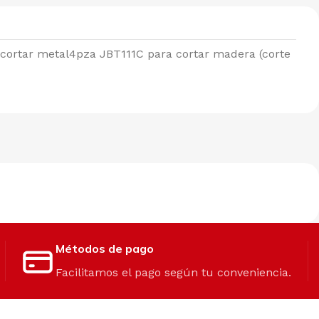
 cortar metal4pza JBT111C para cortar madera (corte
Métodos de pago
Facilitamos el pago según tu conveniencia.