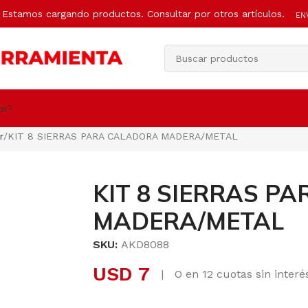
Estamos cargando productos. Consultar por otros artículos.
EN
ar?
r
KIT 8 SIERRAS PARA CALADORA MADERA/METAL
KIT 8 SIERRAS P
MADERA/METAL
SKU:
AKD8088
USD
7
|
O en 12 cuotas sin inter