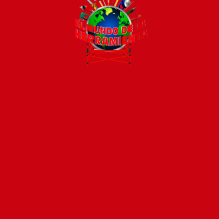
Todos los productos están sujetos a stock
Costos de envío
ENVÍOS EN CIUDAD DE MALDONADO:
Envío sin costo en