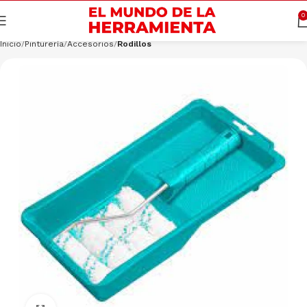
Cargando productos…
CONSULTAR
0
Inicio
Pinturería
Accesorios
Rodillos