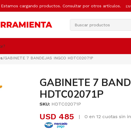
Estamos cargando productos. Consultar por otros artículos.
EN
ar?
es
GABINETE 7 BANDEJAS INGCO HDTC02071P
GABINETE 7 BAND
HDTC02071P
SKU:
HDTC02071P
USD
485
|
O en 12 cuotas sin i