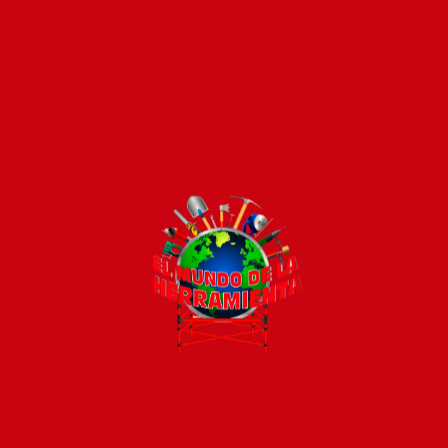
Pago seguro e instántaneo