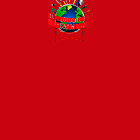
Todos los productos están sujetos a stock
Costos de envío
ENVÍOS EN CIUDAD DE MALDONADO:
Envío sin costo en