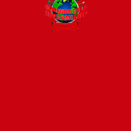
Todos los productos están sujetos a stock
Costos de envío
ENVÍOS EN CIUDAD DE MALDONADO:
Envío sin costo en
compras mayores a $2000 | Tarifa Estándar: $200.