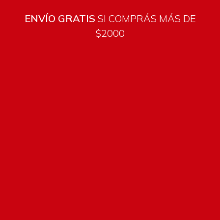
ENVÍO GRATIS
SI COMPRÁS MÁS DE
$2000
Todos los productos están sujetos a stock
Costos de envío
Métodos de pago
DETALLES