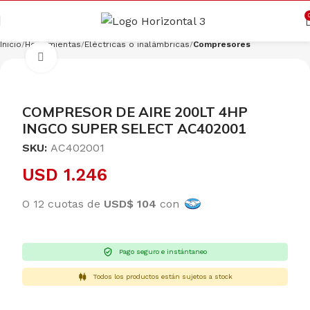
Cargando productos…
CONSULTAR
Inicio
Herramientas
Eléctricas o inalámbricas
Compresores
Clic para ampliar
COMPRESOR DE AIRE 200LT 4HP
INGCO SUPER SELECT AC402001
SKU:
AC402001
USD
1.246
O 12 cuotas de
USD$ 104
con
Pago seguro e instántaneo
Todos los productos están sujetos a stock