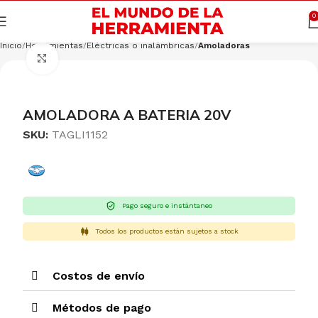
Cargando productos…
CONSULTAR
0
Inicio
Herramientas
Eléctricas o inalámbricas
Amoladoras
Clic para ampliar
AMOLADORA A BATERIA 20V
SKU:
TAGLI1152
Pago seguro e instántaneo
Todos los productos están sujetos a stock
Costos de envío
Métodos de pago