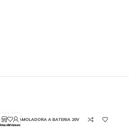
AMOLADORA A BATERIA 20V
ista de deseos
Tienda
Mi cuenta