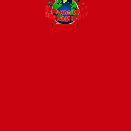
Todos los productos están sujetos a stock
Costos de envío
ENVÍOS EN CIUDAD DE MALDONADO:
Envío sin costo en
compras mayores a $2000 | Tarifa Estándar: $200.