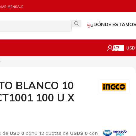
VIAR MENSAJE
¿DÓNDE ESTAMOS
USD
K
TO BLANCO 10
CT1001 100 U X
és de
USD 0
con
O 12 cuotas de
USD$ 0
con