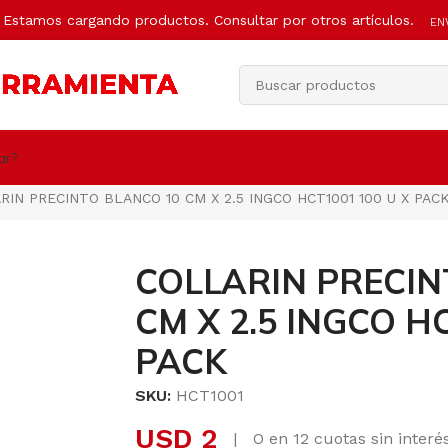
Estamos cargando productos. Consultar por otros artículos.
EN
ar?
RIN PRECINTO BLANCO 10 CM X 2.5 INGCO HCT1001 100 U X PAC
COLLARIN PRECIN
CM X 2.5 INGCO H
PACK
SKU:
HCT1001
USD
2
|
O en 12 cuotas sin inter