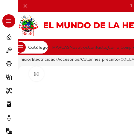
Catálogo
MARCAS
Nosotros
Contacto
¿Cómo Compr
Inicio
Electricidad
Accesorios
Collarines precinto
COLLA
Clic para ampliar