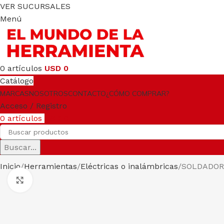
VER SUCURSALES
Menú
0
artículos
USD
0
Catálogo
MARCAS
NOSOTROS
CONTACTO
¿CÓMO COMPRAR?
Acceso / Registro
0
artículos
USD
0
Buscar...
Inicio
Herramientas
Eléctricas o inalámbricas
SOLDADOR 
Clic para ampliar