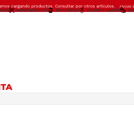
amos cargando productos. Consultar por otros artículos.
ENVIAR 
IDAD
HERRAMIENTAS
PINTURERÍA
HOGAR Y JARDÍN
SA