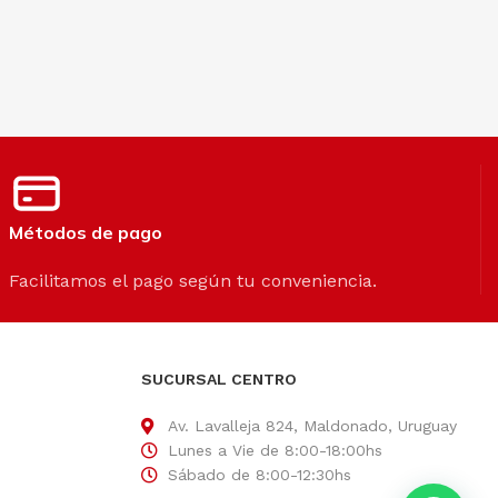
Métodos de pago
Facilitamos el pago según tu conveniencia.
SUCURSAL CENTRO
Av. Lavalleja 824, Maldonado, Uruguay
Lunes a Vie de 8:00-18:00hs
Sábado de 8:00-12:30hs