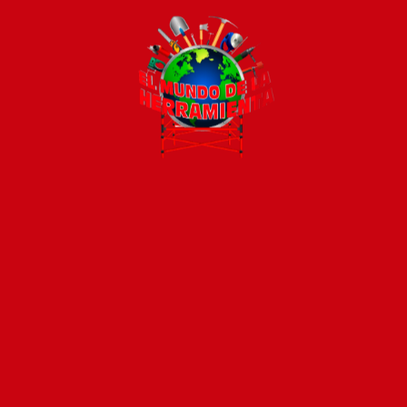
Todos los productos están sujetos a stock
Costos de envío
ENVÍOS EN CIUDAD DE MALDONADO:
Envío sin costo en