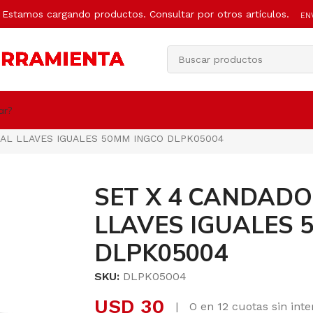
Estamos cargando productos. Consultar por otros artículos.
EN
ar?
IAL LLAVES IGUALES 50MM INGCO DLPK05004
SET X 4 CANDADO
LLAVES IGUALES 
DLPK05004
SKU:
DLPK05004
USD
30
|
O en 12 cuotas sin int