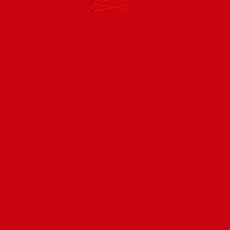
Todos los productos están sujetos a stock
Costos de envío
ENVÍOS EN CIUDAD DE MALDONADO:
Envío sin costo en
compras mayores a $2000 | Tarifa Estándar: $200.