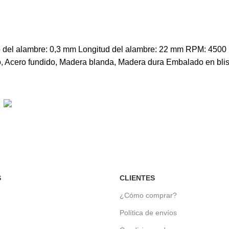
 del alambre: 0,3 mm Longitud del alambre: 22 mm RPM: 4500 r/
o, Acero fundido, Madera blanda, Madera dura Embalado en blis
Soporte dedicado
Para ayudarte siempre que lo necesites.
S
CLIENTES
¿Cómo comprar?
Política de envíos