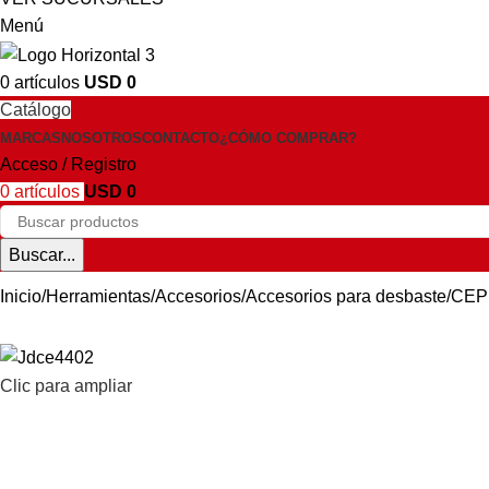
Menú
0
artículos
USD
0
Catálogo
MARCAS
NOSOTROS
CONTACTO
¿CÓMO COMPRAR?
Acceso / Registro
0
artículos
USD
0
Buscar...
Inicio
Herramientas
Accesorios
Accesorios para desbaste
CEP
Clic para ampliar