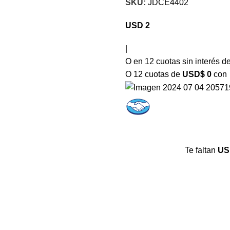
SKU:
JDCE4402
USD
2
|
O en 12 cuotas sin interés d
O 12 cuotas de
USD$ 0
con
Te faltan
US