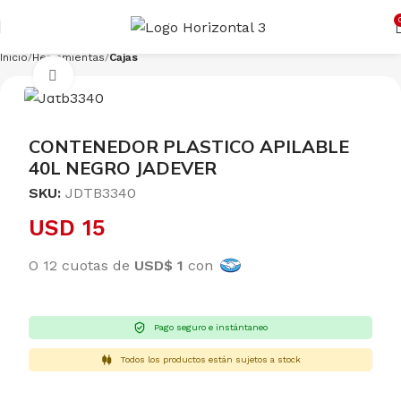
Cargando productos…
CONSULTAR
Inicio
Herramientas
Cajas
Clic para ampliar
CONTENEDOR PLASTICO APILABLE
40L NEGRO JADEVER
SKU:
JDTB3340
USD
15
O 12 cuotas de
USD$ 1
con
Pago seguro e instántaneo
Todos los productos están sujetos a stock