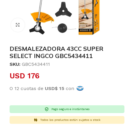
Clic para ampliar
DESMALEZADORA 43CC SUPER
SELECT INGCO GBC5434411
SKU:
GBC5434411
USD
176
O 12 cuotas de
USD$ 15
con
Pago seguro e instántaneo
Todos los productos están sujetos a stock