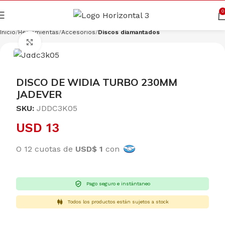
Cargando productos…
CONSULTAR
0
Inicio
Herramientas
Accesorios
Discos diamantados
Clic para ampliar
DISCO DE WIDIA TURBO 230MM
JADEVER
SKU:
JDDC3K05
USD
13
O 12 cuotas de
USD$ 1
con
Pago seguro e instántaneo
Todos los productos están sujetos a stock