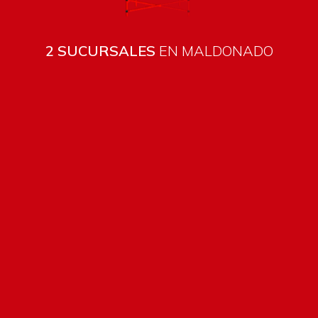
2 SUCURSALES
EN MALDONADO
Todos los productos están sujetos a stock
Costos de envío
ENVÍOS EN CIUDAD DE MALDONADO:
Envío sin costo en
compras mayores a $2000 | Tarifa Estándar: $200.
ENVÍOS AL RESTO DEL PAÍS:
Envío sin costo en compras
mayores a $2000 | Tarifa Estándar: $200.
Métodos de pago