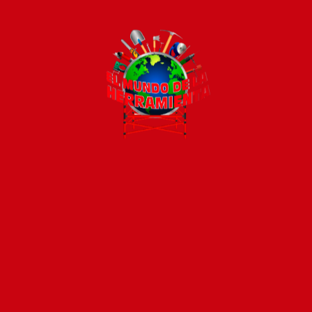
Todos los productos están sujetos a stock
Costos de envío
ENVÍOS EN CIUDAD DE MALDONADO:
Envío sin costo en