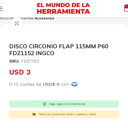
Cargando productos…
CONSULTAR
0
Inicio
Herramientas
Accesorios
Clic para ampliar
DISCO CIRCONIO FLAP 115MM P60
FDZ1152 INGCO
SKU:
FDZ1152
USD
3
O 12 cuotas de
USD$ 0
con
Pago seguro e instántaneo
Todos los productos están sujetos a stock