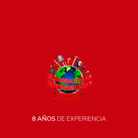
Todos los productos están sujetos a stock
Costos de envío
ENVÍOS EN CIUDAD DE MALDONADO:
Envío sin costo en
compras mayores a $2000 | Tarifa Estándar: $200.
8 AÑOS
DE EXPERIENCIA
ENVÍOS AL RESTO DEL PAÍS:
Envío sin costo en compras