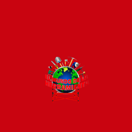
Pago seguro e instántaneo