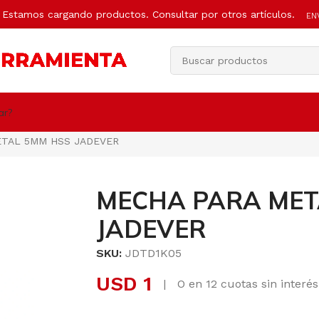
Estamos cargando productos. Consultar por otros artículos.
EN
ar?
ETAL 5MM HSS JADEVER
MECHA PARA MET
JADEVER
SKU:
JDTD1K05
USD
1
|
O en 12 cuotas sin interé