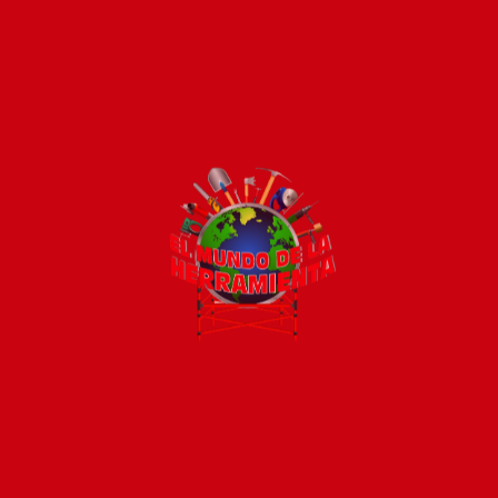
Pago seguro e instántaneo