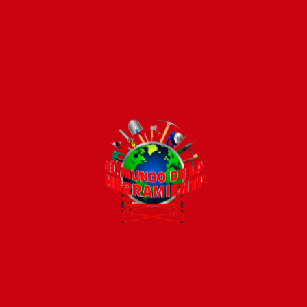
Pago seguro e instántaneo