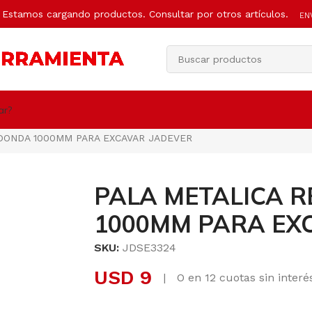
Estamos cargando productos. Consultar por otros artículos.
EN
ar?
DONDA 1000MM PARA EXCAVAR JADEVER
PALA METALICA 
1000MM PARA EX
SKU:
JDSE3324
USD
9
|
O en 12 cuotas sin inter