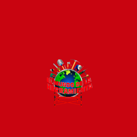
NIVEL ALUMINIO DE 1
LLANA GOMA NEGRA
METRO TOTAL
240X100MM MANGO
PLASTICO HSFR24108
USD
10
JUEGO 4 FORMONES
JUEGO 4PCS (ECO)
CARPINTERO INGCO
AMARILLO
HKTWC0401 PARA
DESTORNILLADORES
MADERA
INGCO HKSD0458
USD
26
USD
6
ESCUADRA ANGULO 90°
PINZA UNIVERSAL
HAS20201 INGCO
AISLADA 6″