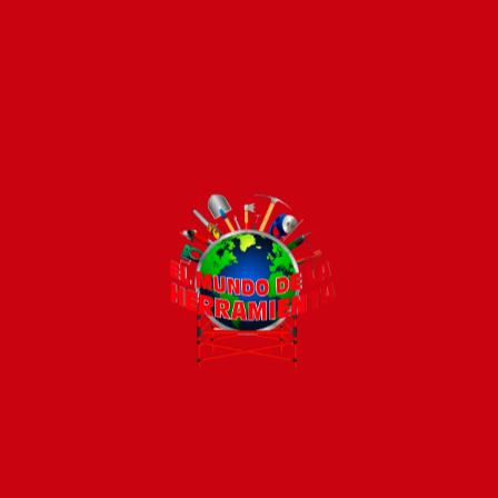
Pago seguro e instántaneo