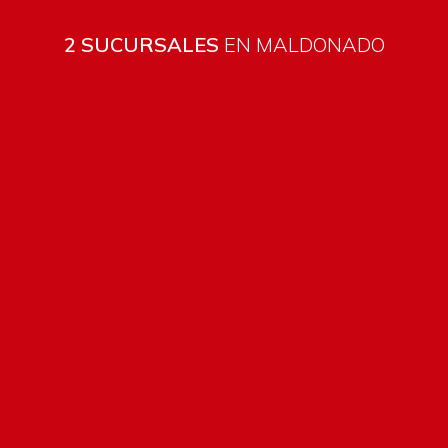
2 SUCURSALES
EN MALDONADO
Todos los productos están sujetos a stock
Costos de envío
ENVÍOS EN CIUDAD DE MALDONADO:
Envío sin costo en
compras mayores a $2000 | Tarifa Estándar: $200.