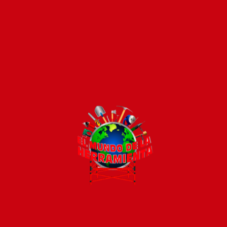
Pago seguro e instántaneo