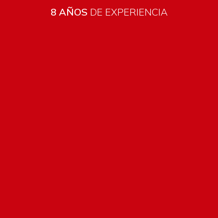
8 AÑOS
DE EXPERIENCIA
Todos los productos están sujetos a stock
Costos de envío
ENVÍOS EN CIUDAD DE MALDONADO:
Envío sin costo en
compras mayores a $2000 | Tarifa Estándar: $200.
ENVÍOS AL RESTO DEL PAÍS:
Envío sin costo en compras
mayores a $2000 | Tarifa Estándar: $200.