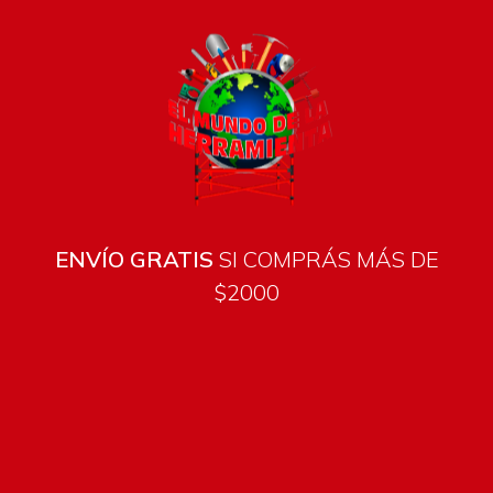
ENVÍO GRATIS
SI COMPRÁS MÁS DE
$2000
Todos los productos están sujetos a stock
Costos de envío
ENVÍOS EN CIUDAD DE MALDONADO:
Envío sin costo en
compras mayores a $2000 | Tarifa Estándar: $200.
ENVÍOS AL RESTO DEL PAÍS:
Envío sin costo en compras