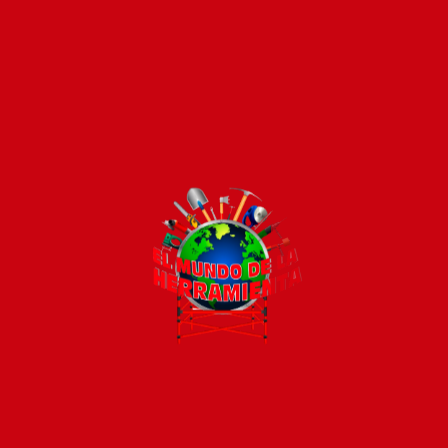
Pago seguro e instántaneo