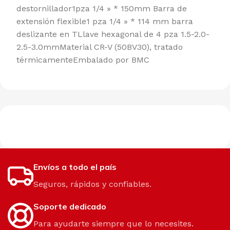
destornillador1pza 1/4 » * 150mm Barra de
extensión flexible1 pza 1/4 » * 114 mm barra
deslizante en TLlave hexagonal de 4 pza 1.5-2.0-
2.5-3.0mmMaterial CR-V (50BV30), tratado
térmicamenteEmbalado por BMC
Envíos a todo el país
Seguros, rápidos y confiables.
Soporte dedicado
Para ayudarte siempre que lo necesites.