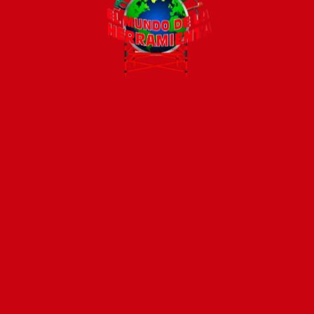
Todos los productos están sujetos a stock
Costos de envío
ENVÍOS EN CIUDAD DE MALDONADO:
Envío sin costo en
compras mayores a $2000 | Tarifa Estándar: $200.
ENVÍOS AL RESTO DEL PAÍS:
Envío sin costo en compras