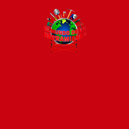
Todos los productos están sujetos a stock
Costos de envío
ENVÍOS EN CIUDAD DE MALDONADO:
Envío sin costo en
compras mayores a $2000 | Tarifa Estándar: $200.