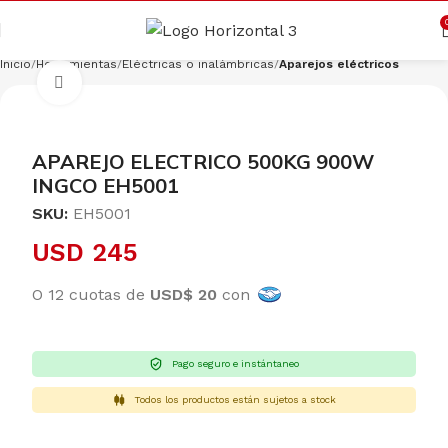
Cargando productos…
CONSULTAR
Inicio
Herramientas
Eléctricas o inalámbricas
Aparejos eléctricos
Clic para ampliar
APAREJO ELECTRICO 500KG 900W
INGCO EH5001
SKU:
EH5001
USD
245
O 12 cuotas de
USD$ 20
con
Pago seguro e instántaneo
Todos los productos están sujetos a stock