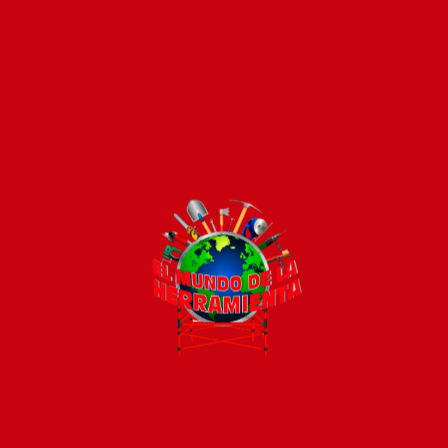
Pago seguro e instántaneo