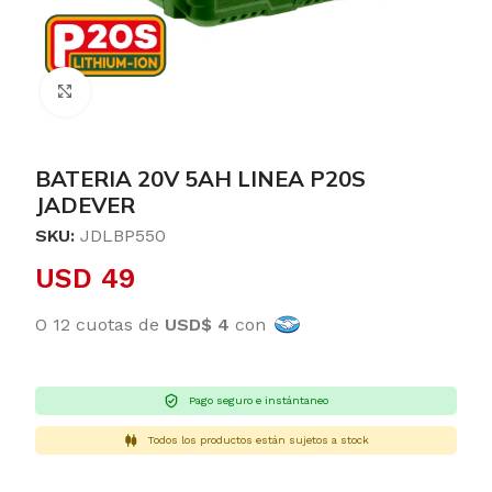
Clic para ampliar
BATERIA 20V 5AH LINEA P20S
JADEVER
SKU:
JDLBP550
USD
49
O 12 cuotas de
USD$ 4
con
Pago seguro e instántaneo
Todos los productos están sujetos a stock