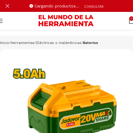
Cargando productos…
CONSULTAR
0
Inicio
Herramientas
Eléctricas o inalámbricas
Baterías