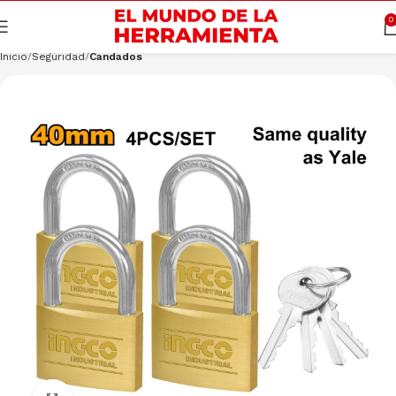
Cargando productos…
CONSULTAR
0
Inicio
Seguridad
Candados