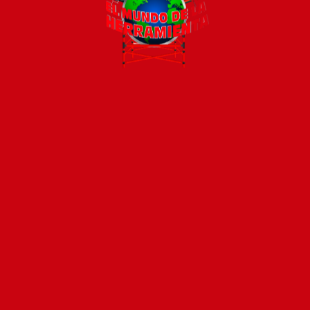
Todos los productos están sujetos a stock
Costos de envío
ENVÍOS EN CIUDAD DE MALDONADO:
Envío sin costo en
compras mayores a $2000 | Tarifa Estándar: $200.
ENVÍOS AL RESTO DEL PAÍS:
Envío sin costo en compras